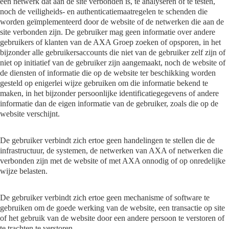
een netwerk dat aan de site verbonden is, te analyseren of te testen,
noch de veiligheids- en authenticatiemaatregelen te schenden die
worden geïmplementeerd door de website of de netwerken die aan de
site verbonden zijn. De gebruiker mag geen informatie over andere
gebruikers of klanten van de AXA Groep zoeken of opsporen, in het
bijzonder alle gebruikersaccounts die niet van de gebruiker zelf zijn of
niet op initiatief van de gebruiker zijn aangemaakt, noch de website of
de diensten of informatie die op de website ter beschikking worden
gesteld op enigerlei wijze gebruiken om die informatie bekend te
maken, in het bijzonder persoonlijke identificatiegegevens of andere
informatie dan de eigen informatie van de gebruiker, zoals die op de
website verschijnt.
De gebruiker verbindt zich ertoe geen handelingen te stellen die de
infrastructuur, de systemen, de netwerken van AXA of netwerken die
verbonden zijn met de website of met AXA onnodig of op onredelijke
wijze belasten.
De gebruiker verbindt zich ertoe geen mechanisme of software te
gebruiken om de goede werking van de website, een transactie op site
of het gebruik van de website door een andere persoon te verstoren of
te trachten te verstoren.