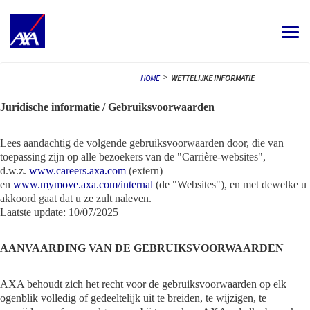
Toggle
navigat
ALL JOBS
>
HOME
WETTELIJKE INFORMATIE
YOUR CAREER
Juridische informatie / Gebruiksvoorwaarden
OUR CULTURE
Lees aandachtig de volgende gebruiksvoorwaarden door, die van
toepassing zijn op alle bezoekers van de "Carrière-websites",
MEET OUR PEOPLE
d.w.z.
www.careers.axa.com
(extern)
en
www.mymove.axa.com/internal
(de "Websites"), en met dewelke u
akkoord gaat dat u ze zult naleven.
MY APPLICATIONS
MY PROFILE
NEDERLANDS
Laatste update: 10/07/2025
AANVAARDING VAN DE GEBRUIKSVOORWAARDEN
AXA behoudt zich het recht voor de gebruiksvoorwaarden op elk
ogenblik volledig of gedeeltelijk uit te breiden, te wijzigen, te