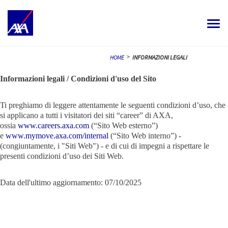
Toggle
navigat
ALL JOBS
>
HOME
INFORMAZIONI LEGALI
YOUR CAREER
Informazioni legali / Condizioni d'uso del Sito
OUR CULTURE
Ti preghiamo di leggere attentamente le seguenti condizioni d’uso, che
si applicano a tutti i visitatori dei siti “career” di AXA,
MEET OUR PEOPLE
ossia
www.careers.axa.com
(“Sito Web esterno”)
e
www.mymove.axa.com/internal
(“Sito Web interno”) -
(congiuntamente, i "Siti Web") - e di cui di impegni a rispettare le
MY APPLICATIONS
MY PROFILE
ITALIANO
presenti condizioni d’uso dei Siti Web.
Data dell'ultimo aggiornamento: 07/10/2025