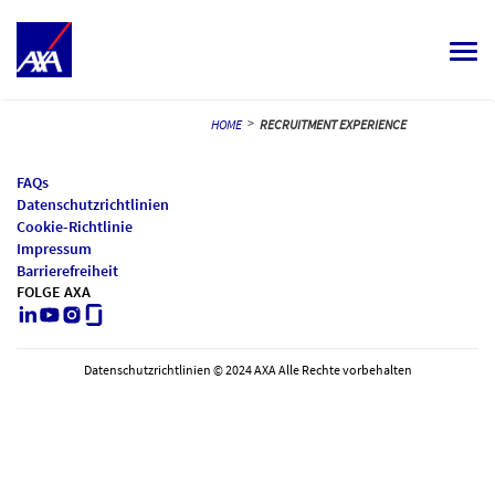
Togg
navi
ALL JOBS
>
HOME
RECRUITMENT EXPERIENCE
YOUR CAREER
FAQs
Datenschutzrichtlinien
OUR CULTURE
Cookie-Richtlinie
Impressum
MEET OUR PEOPLE
Barrierefreiheit
FOLGE AXA
LinkedIn
Youtube
Instagram
Glassdoor
LOG BACK IN
MY PROFILE
DEUTSCH
Datenschutzrichtlinien © 2024 AXA Alle Rechte vorbehalten